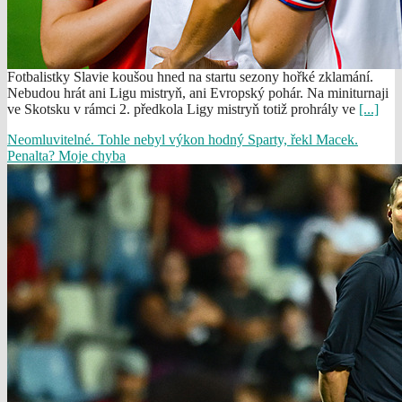
Fotbalistky Slavie koušou hned na startu sezony hořké zklamání.
Nebudou hrát ani Ligu mistryň, ani Evropský pohár. Na miniturnaji
ve Skotsku v rámci 2. předkola Ligy mistryň totiž prohrály ve
[...]
Neomluvitelné. Tohle nebyl výkon hodný Sparty, řekl Macek.
Penalta? Moje chyba