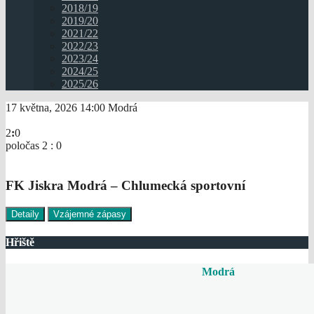
2018/19
2019/20
2021/22
2022/23
2023/24
2024/25
2025/26
17 května, 2026
14:00
Modrá
2
:
0
poločas 2 : 0
FK Jiskra Modrá – Chlumecká sportovní
Detaily
Vzájemné zápasy
Hřiště
Modrá