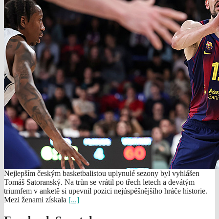
Nejlepším českým basketbalistou uplynulé sezony byl vyhlášen
Tomáš Satoranský. Na trůn se vrátil po třech letech a devátým
triumfem v anketě si upevnil pozici nejúspěšnějšího hráče historie.
Mezi ženami získala
[...]