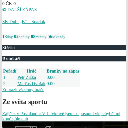
0
ČK
0
⚽ DALŠÍ ZÁPAS
SK Dubí „B“ – Spartak
13
02
08
56
dny
hodiny
minuty
sekundy
Střelci
Brankáři
Pořadí
Hráč
Branky na zápas
1
Petr Žižka
0.00
2
Marťas Dvořák
0.00
Zobrazit všechny hráče
Ze světa sportu
Zajíček v Pastalandu: V Litvínově jsem se posunul víc, chyběl mi
kouč gólmanů