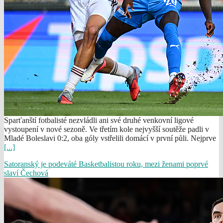
Sparťanští fotbalisté nezvládli ani své druhé venkovní ligové
vystoupení v nové sezoně. Ve třetím kole nejvyšší soutěže padli v
Mladé Boleslavi 0:2, oba góly vstřelili domácí v první půli. Nejprve
[...]
Satoranský je podeváté Basketbalistou roku, mezi ženami poprvé
slaví Čechová