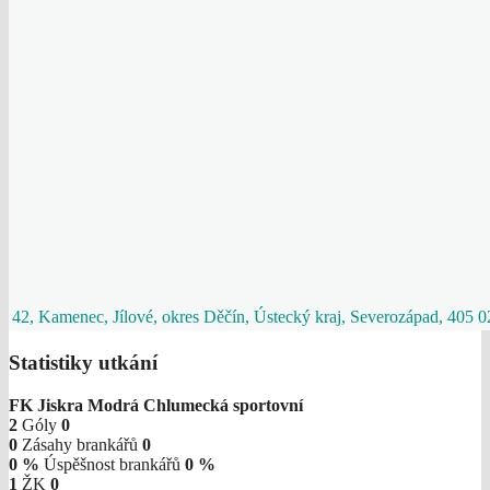
42, Kamenec, Jílové, okres Děčín, Ústecký kraj, Severozápad, 405 
Statistiky utkání
FK Jiskra Modrá
Chlumecká sportovní
2
Góly
0
0
Zásahy brankářů
0
0 %
Úspěšnost brankářů
0 %
1
ŽK
0