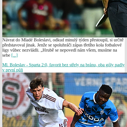
Návrat do Mladé Boleslavi, odkud minulý týden přestoupil, si určitě
představoval jinak. Jenže se spoluhráči zápas třetího kola fotbalové
ligy vůbec nezvládli. „Hrubě se nepovedl nám všem, musíme na
sebe
[...]
Ml. Boleslav - Sparta 2:0, favorit bez střely na bránu, oba góly padly
v první půli