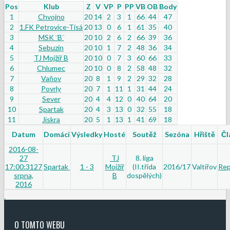
Pos
Klub
Z
V
VP
P
PP
VB
OB
Body
1
Chvojno
20
14
2
3
1
66
44
47
2
1.FK Petrovice-Tisá
20
13
0
6
1
61
35
40
3
MSK ¨B¨
20
10
2
6
2
66
39
36
4
Sebuzín
20
10
1
7
2
48
36
34
5
TJ Mojžíř B
20
10
0
7
3
60
66
33
6
Chlumec
20
10
0
8
2
58
48
32
7
Vaňov
20
8
1
9
2
29
32
28
8
Povrly
20
7
1
11
1
31
44
24
9
Sever
20
4
4
12
0
40
64
20
10
Spartak
20
4
3
13
0
32
55
18
11
Jiskra
20
5
1
13
1
41
69
18
Datum
Domácí
Výsledky
Hosté
Soutěž
Sezóna
Hřiště
Čl
2016-08-
27
TJ
8. liga
17:00:31
27
Spartak
1 - 3
Mojžíř
(II.třída
2016/17
Valtířov
Rep
srpna,
B
dospělých)
2016
O TOMTO WEBU