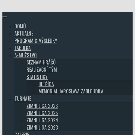
Skip
to
content
DOMŮ
AKTUÁLNĚ
PROGRAM & VÝSLEDKY
TABULKA
A-MUŽSTVO
SEZNAM HRÁČŮ
REALIZAČNÍ TÝM
STATISTIKY
III.TŘÍDA
MEMORIÁL JAROSLAVA ZABLOUDILA
TURNAJE
ZIMNÍ LIGA 2026
ZIMNÍ LIGA 2025
ZIMNÍ LIGA 2024
ZIMNÍ LIGA 2023
GALERIE