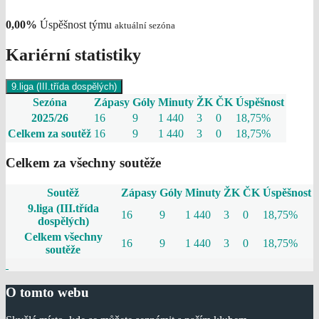
0,00%
Úspěšnost týmu
aktuální sezóna
Kariérní statistiky
9.liga (III.třída dospělých)
Sezóna
Zápasy
Góly
Minuty
ŽK
ČK
Úspěšnost
2025/26
16
9
1 440
3
0
18,75%
Celkem za soutěž
16
9
1 440
3
0
18,75%
Celkem za všechny soutěže
Soutěž
Zápasy
Góly
Minuty
ŽK
ČK
Úspěšnost
9.liga (III.třída
16
9
1 440
3
0
18,75%
dospělých)
Celkem všechny
16
9
1 440
3
0
18,75%
soutěže
O tomto webu