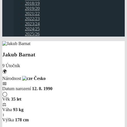
2018/19
2019/20
2021/22
2022/23
2023/24
2024/25
2025/26
Jakub Barnat
9
Útočník
🌍
Národnost
Česko
📅
Datum narození
12. 8. 1990
◯
Věk
35 let
⚖
Váha
93 kg
↕
Výška
178 cm