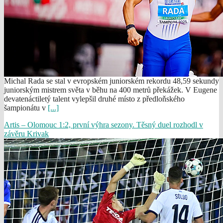
Michal Rada se stal v evropském juniorském rekordu 48,59 sekundy
juniorským mistrem světa v běhu na 400 metrů překážek. V Eugene
devatenáctiletý talent vylepšil druhé místo z předloňského
šampionátu v
[...]
Artis – Olomouc 1:2, první výhra sezony. Těsný duel rozhodl v
závěru Krivak