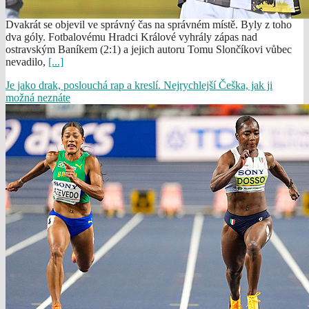
Dvakrát se objevil ve správný čas na správném místě. Byly z toho
dva góly. Fotbalovému Hradci Králové vyhrály zápas nad
ostravským Baníkem (2:1) a jejich autoru Tomu Slončíkovi vůbec
nevadilo,
[...]
Je jako drak, poslouchá rap a kreslí. Nejrychlejší Češka, jak ji
možná neznáte