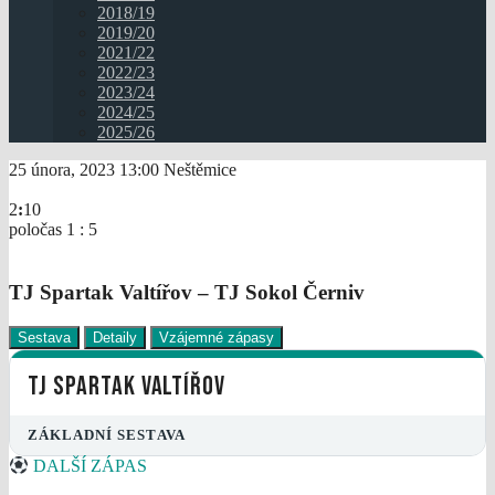
2018/19
2019/20
2021/22
2022/23
2023/24
2024/25
2025/26
25 února, 2023
13:00
Neštěmice
2
:
10
poločas 1 : 5
TJ Spartak Valtířov – TJ Sokol Černiv
Sestava
Detaily
Vzájemné zápasy
TJ SPARTAK VALTÍŘOV
ZÁKLADNÍ SESTAVA
DALŠÍ ZÁPAS