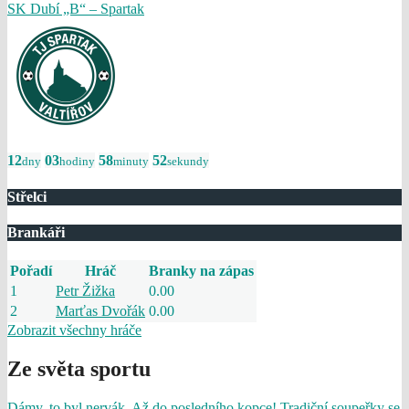
SK Dubí „B“ – Spartak
12
03
58
52
dny
hodiny
minuty
sekundy
Střelci
Brankáři
Pořadí
Hráč
Branky na zápas
1
Petr Žižka
0.00
2
Marťas Dvořák
0.00
Zobrazit všechny hráče
Ze světa sportu
Dámy, to byl nervák. Až do posledního kopce! Tradiční soupeřky se