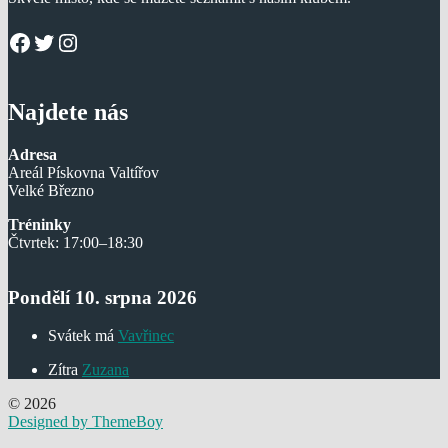
Facebook
Twitter
Instagram
Najdete nás
Adresa
Areál Pískovna Valtířov
Velké Březno
Tréninky
Čtvrtek: 17:00–18:30
Pondělí 10. srpna 2026
Svátek má
Vavřinec
Zítra
Zuzana
© 2026
Designed by ThemeBoy