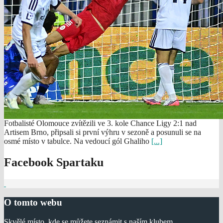
Fotbalisté Olomouce zvítězili ve 3. kole Chance Ligy 2:1 nad
Artisem Brno, připsali si první výhru v sezoně a posunuli se na
osmé místo v tabulce. Na vedoucí gól Ghaliho
[...]
Facebook Spartaku
O tomto webu
Skvělé místo, kde se můžete seznámit s naším klubem.