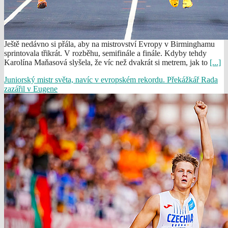
Ještě nedávno si přála, aby na mistrovství Evropy v Birminghamu
sprintovala třikrát. V rozběhu, semifinále a finále. Kdyby tehdy
Karolína Maňasová slyšela, že víc než dvakrát si metrem, jak to
[...]
Juniorský mistr světa, navíc v evropském rekordu. Překážkář Rada
zazářil v Eugene