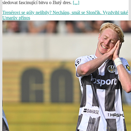
sledovat fascinující bitvu o žlutý dres.
[...]
Trenérovi se góly nelíbily? Nechápu, smál se Slončík. Vyzdvihl také
Umarův přínos