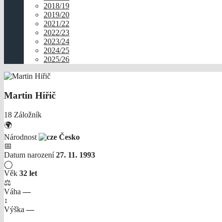
2018/19
2019/20
2021/22
2022/23
2023/24
2024/25
2025/26
Martin Hiřič
18
Záložník
🌍
Národnost
Česko
📅
Datum narození
27. 11. 1993
◯
Věk
32 let
⚖
Váha
—
↕
Výška
—