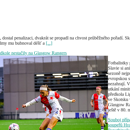
 dostal penalizaci, dvakrát se propadl na chvost průběžného pořadí. S
helmy mu bubnoval déšť a
[...]
ředkole nestačily na Glasgow Rangers
Fotbalistky
Slavie si ani
sezoně nejpr
evropskou s
nezahrají. 
utkání minit
předkola Li
ve Skotsku 
Glasgow Ra
ještě v 80.
Souboj pří
soupeřů Hr