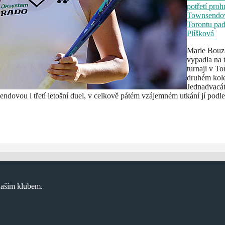
potřetí proh
Townsendov
Torontu pad
Plíšková
Marie Bouz
vypadla na 
turnaji v To
druhém kol
Jednadvacá
dovou i třetí letošní duel, v celkově pátém vzájemném utkání jí podle
naším klubem.