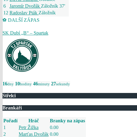
6
Jaromír Dvořák
Záložník
37′
12
Radoslav Pták
Záložník
⚽ DALŠÍ ZÁPAS
SK Dubí „B“ – Spartak
16
10
46
27
dny
hodiny
minuty
sekundy
Střelci
Brankáři
Pořadí
Hráč
Branky na zápas
1
Petr Žižka
0.00
2
Marťas Dvořák
0.00