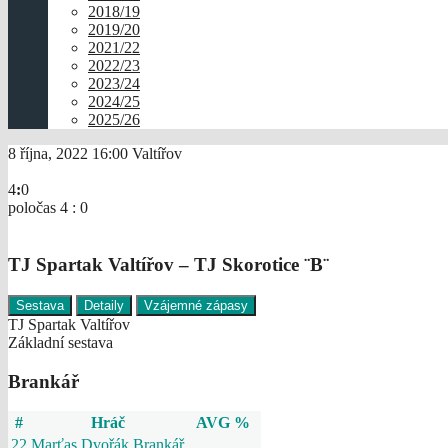
2018/19
2019/20
2021/22
2022/23
2023/24
2024/25
2025/26
8 října, 2022
16:00
Valtířov
4
:
0
poločas 4 : 0
TJ Spartak Valtířov – TJ Skorotice ¨B¨
Sestava
Detaily
Vzájemné zápasy
TJ Spartak Valtířov
Základní sestava
Brankář
#
Hráč
AVG %
22
Marťas Dvořák
Brankář