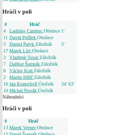
Hráči v poli
#
Hráč
4
Ladislav Caninec
Obránce
1′
11
David Pelíšek
Obránce
5
Daniel Patyk
Záložník
5′
17
Marek Lízr
Obránce
3
Vladimír Tuzar
Záložník
7
Dalibor Šumpík
Záložník
8
Václav Kott
Záložník
2
Martin Hiřič
Záložník
10
Jan Kratochvíl
Útočník
34′
63′
10
Michal Novák
Útočník
Náhradníci
Hráči v poli
#
Hráč
13
Marek Verner
Obránce
15
David Šumpík
Obránce