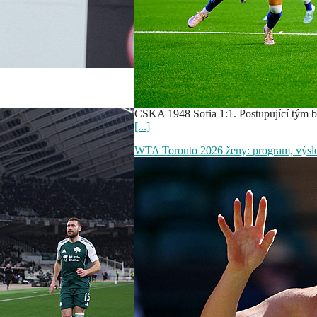
CSKA 1948 Sofia 1:1. Postupující tým b
[...]
WTA Toronto 2026 ženy: program, výsle