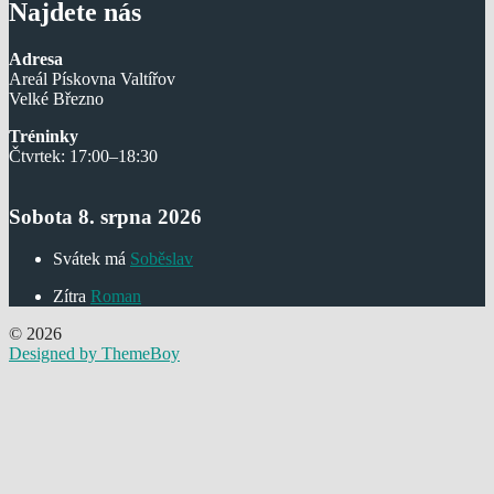
Najdete nás
Adresa
Areál Pískovna Valtířov
Velké Březno
Tréninky
Čtvrtek: 17:00–18:30
Sobota 8. srpna 2026
Svátek má
Soběslav
Zítra
Roman
© 2026
Designed by ThemeBoy