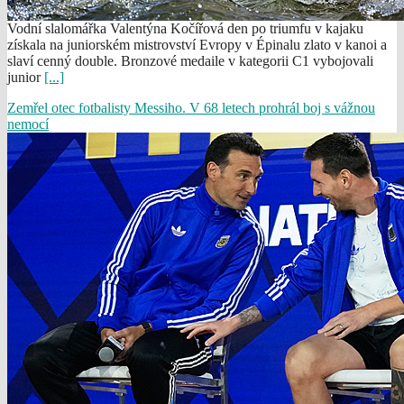
Vodní slalomářka Valentýna Kočířová den po triumfu v kajaku
získala na juniorském mistrovství Evropy v Épinalu zlato v kanoi a
slaví cenný double. Bronzové medaile v kategorii C1 vybojovali
junior
[...]
Zemřel otec fotbalisty Messiho. V 68 letech prohrál boj s vážnou
nemocí