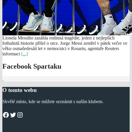
Lionela Messiho zasáhla rodinná tragédie, jeden z nejlepších
fotbalistů historie přišel o otce. Jorge Messi zemřel v pátek večer ve
věku osmašedesáti let v nemocnici v Rosariu, agentuře Reuters
informaci
[...]
Facebook Spartaku
O tomto webu
Skvělé místo, kde se můžete seznámit s naším klubem.
Facebook
Twitter
Instagram