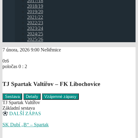
2017/18
2018/19
2019/20
2021/22
2022/23
2023/24
2024/25
2025/26
7 února, 2026
9:00
Neštěmice
0
:
6
poločas 0 : 2
TJ Spartak Valtířov – FK Libochovice
Sestava
Detaily
Vzájemné zápasy
TJ Spartak Valtířov
Základní sestava
DALŠÍ ZÁPAS
SK Dubí „B“ – Spartak