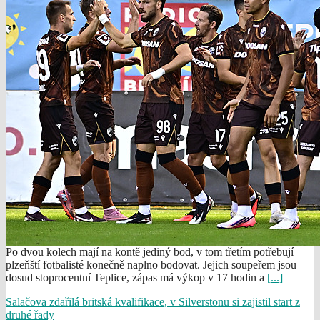
Po dvou kolech mají na kontě jediný bod, v tom třetím potřebují
plzeňští fotbalisté konečně naplno bodovat. Jejich soupeřem jsou
dosud stoprocentní Teplice, zápas má výkop v 17 hodin a
[...]
Salačova zdařilá britská kvalifikace, v Silverstonu si zajistil start z
druhé řady