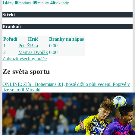
14
00
09
46
dny
hodiny
minuty
sekundy
Střelci
Brankáři
Pořadí
Hráč
Branky na zápas
1
Petr Žižka
0.00
2
Marťas Dvořák
0.00
Zobrazit všechny hráče
Ze světa sportu
ONLINE: Zlín - Bohemians 0:1, hosté drží o půli vedení. Poprvé v
lize se trefil Mirvald