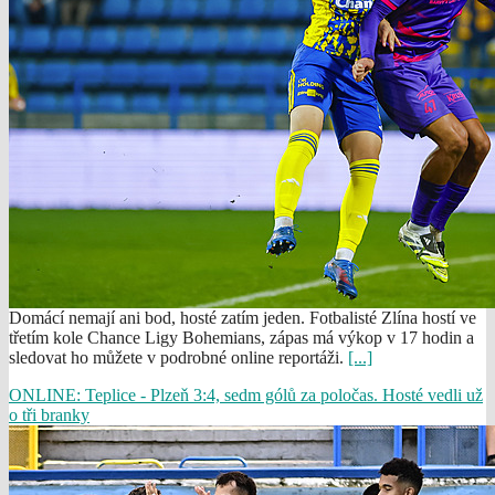
Domácí nemají ani bod, hosté zatím jeden. Fotbalisté Zlína hostí ve
třetím kole Chance Ligy Bohemians, zápas má výkop v 17 hodin a
sledovat ho můžete v podrobné online reportáži.
[...]
ONLINE: Teplice - Plzeň 3:4, sedm gólů za poločas. Hosté vedli už
o tři branky