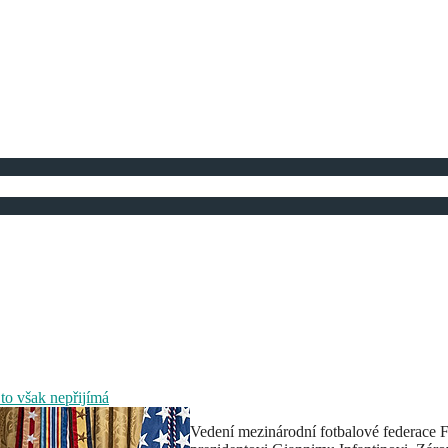
to však nepřijímá
Vedení mezinárodní fotbalové federace 