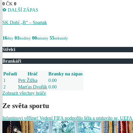
0
ČK
0
⚽ DALŠÍ ZÁPAS
SK Dubí „B“ – Spartak
16
01
00
55
dny
hodiny
minuty
sekundy
Střelci
Brankáři
Pořadí
Hráč
Branky na zápas
1
Petr Žižka
0.00
2
Marťas Dvořák
0.00
Zobrazit všechny hráče
Ze světa sportu
Infantinovi věříme! Vedení FIFA podpořilo šéfa a omluvilo se, UEFA 