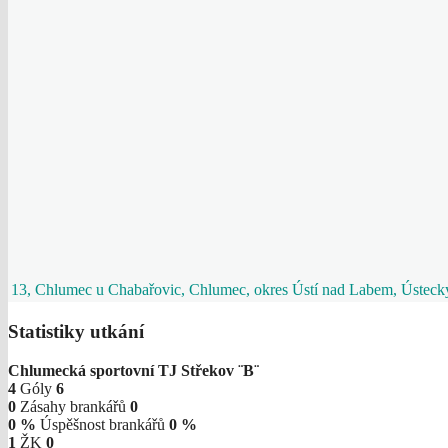
13, Chlumec u Chabařovic, Chlumec, okres Ústí nad Labem, Ústecký
Statistiky utkání
Chlumecká sportovní
TJ Střekov ¨B¨
4
Góly
6
0
Zásahy brankářů
0
0 %
Úspěšnost brankářů
0 %
1
ŽK
0