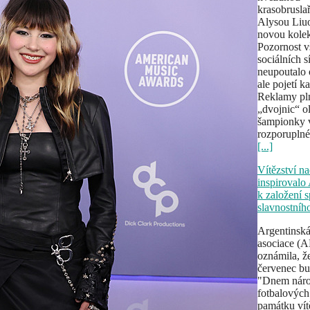
krasobrusla
Alysou Liu
novou kolek
Pozornost v
sociálních s
neupoutalo 
ale pojetí 
Reklamy pl
„dvojnic“ o
šampionky 
rozporuplné
[...]
Vítězství na
inspirovalo
k založení s
slavnostníh
Argentinská
asociace (
oznámila, ž
červenec b
"Dnem náro
fotbalových
památku vít