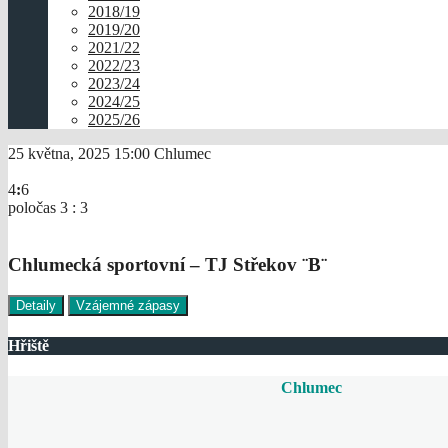
2018/19
2019/20
2021/22
2022/23
2023/24
2024/25
2025/26
25 května, 2025
15:00
Chlumec
4
:
6
poločas 3 : 3
Chlumecká sportovní – TJ Střekov ¨B¨
Detaily
Vzájemné zápasy
Hřiště
Chlumec