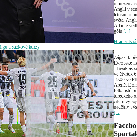
reprezentac
Anglií v sem
letošního mi
světa. Angl
Atlantě vedl
gólu
[...]
Hradec Krá
ligu a sázkové kurzy
Zápas 3. př
Evropské li
- Besiktas s
ve čtvrtek 6
19:00 ve F
Areně. Dom
fotbalisté př
tureckého g
cílem vyboj
nadějný výs
[...]
Facebo
Sparta