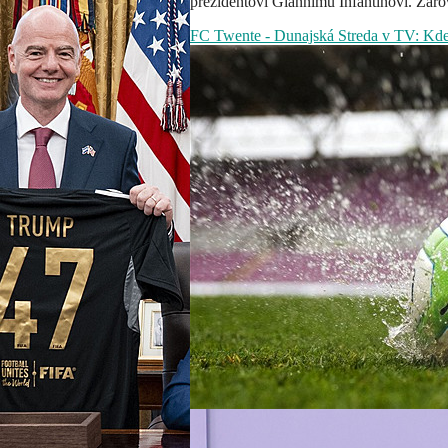
prezidentovi Giannimu Infantinovi. Zárov
FC Twente - Dunajská Streda v TV: Kde 