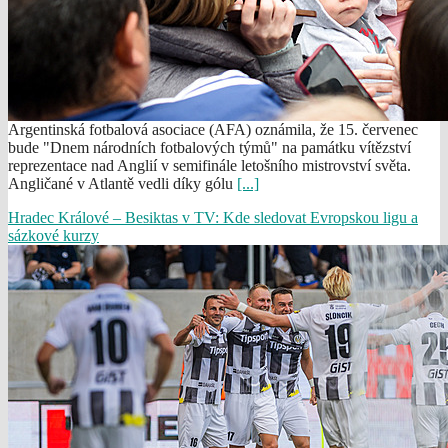
Argentinská fotbalová asociace (AFA) oznámila, že 15. červenec
bude "Dnem národních fotbalových týmů" na památku vítězství
reprezentace nad Anglií v semifinále letošního mistrovství světa.
Angličané v Atlantě vedli díky gólu
[...]
Hradec Králové – Besiktas v TV: Kde sledovat Evropskou ligu a
sázkové kurzy