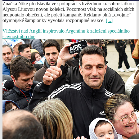
Značka Nike představila ve spolupráci s hvězdnou krasobruslařkou
Alysou Liuovou novou kolekci. Pozornost však na sociálních sítích
neupoutalo oblečení, ale pojetí kampaně. Reklamy plná „dvojnic“
olympijské šampionky vyvolala rozporuplné reakce.
[...]
Vítězství nad Anglií inspirovalo Argentinu k založení speciálního
slavnostního dne