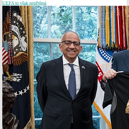
UEFA to však nepřijímá