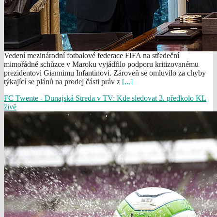
Vedení mezinárodní fotbalové federace FIFA na středeční
mimořádné schůzce v Maroku vyjádřilo podporu kritizovanému
prezidentovi Giannimu Infantinovi. Zároveň se omluvilo za chyby
týkající se plánů na prodej části práv z
[...]
FC Twente - Dunajská Streda v TV: Kde sledovat 3. předkolo KL
živě