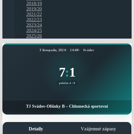
2018/19
2019/20
2021/22
2022/23
2023/24
2024/25
2025/26
3 listopadu, 2024
14:00
Svádov
7
:
1
poločas 4 : 0
TJ Svádov-Olšinky B – Chlumecká sportovní
Detaily
Vzájemné zápasy