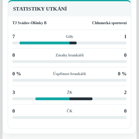
STATISTIKY UTKÁNÍ
TJ Svádov-Olšinky B
Chlumecká sportovní
7
1
Góly
0
0
Zásahy brankářů
0 %
0 %
Úspěšnost brankářů
3
2
ŽK
0
0
ČK