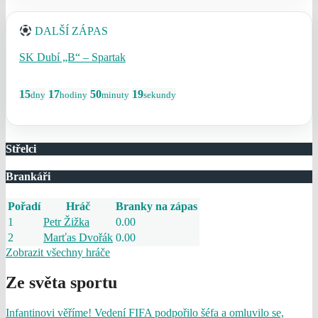
DALŠÍ ZÁPAS
SK Dubí „B“ – Spartak
15
17
50
19
dny
hodiny
minuty
sekundy
Střelci
Brankáři
Pořadí
Hráč
Branky na zápas
1
Petr Žižka
0.00
2
Marťas Dvořák
0.00
Zobrazit všechny hráče
Ze světa sportu
Infantinovi věříme! Vedení FIFA podpořilo šéfa a omluvilo se,