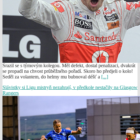
Srazil se s týmovým kolegou. Měl defekt, dostal penalizaci, dvakrát
se propadl na chvost průběžného pořadí. Skoro ho předjeli o kolo!
Seděl za volantem, do helmy mu bubnoval déšť a
[...]
Slávistky si Ligu mistryň nezahrají, v předkole nestačily na Glasgow
Rangers