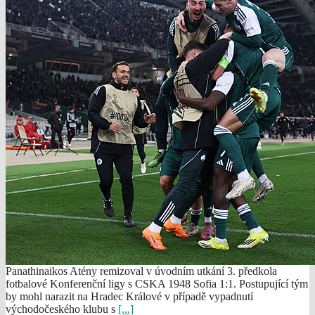
Panathinaikos Atény remizoval v úvodním utkání 3. předkola
fotbalové Konferenční ligy s CSKA 1948 Sofia 1:1. Postupující tým
by mohl narazit na Hradec Králové v případě vypadnutí
východočeského klubu s
[...]