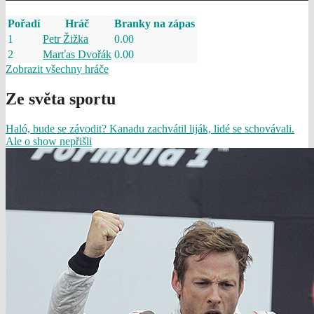
Pořadí
Hráč
Branky na zápas
1
Petr Žižka
0.00
2
Marťas Dvořák
0.00
Zobrazit všechny hráče
Ze světa sportu
Haló, bude se závodit? Kanadu zachvátil liják, lidé se schovávali.
Ale o show nepřišli