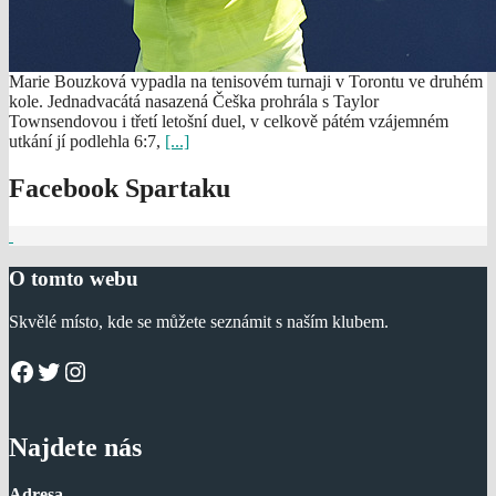
Marie Bouzková vypadla na tenisovém turnaji v Torontu ve druhém
kole. Jednadvacátá nasazená Češka prohrála s Taylor
Townsendovou i třetí letošní duel, v celkově pátém vzájemném
utkání jí podlehla 6:7,
[...]
Facebook Spartaku
O tomto webu
Skvělé místo, kde se můžete seznámit s naším klubem.
Facebook
Twitter
Instagram
Najdete nás
Adresa