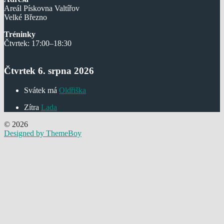
Areál Pískovna Valtířov
Velké Březno
Tréninky
Čtvrtek: 17:00–18:30
Čtvrtek 6. srpna 2026
Svátek má
Oldřiška
Zítra
Lada
© 2026
Designed by ThemeBoy