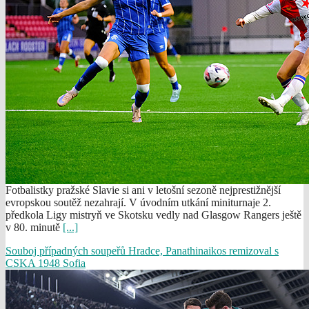
Fotbalistky pražské Slavie si ani v letošní sezoně nejprestižnější
evropskou soutěž nezahrají. V úvodním utkání miniturnaje 2.
předkola Ligy mistryň ve Skotsku vedly nad Glasgow Rangers ještě
v 80. minutě
[...]
Souboj případných soupeřů Hradce, Panathinaikos remizoval s
CSKA 1948 Sofia