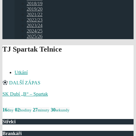
2018/19
2019/20
2021/22
2022/23
2023/24
2024/25
2025/26
TJ Spartak Telnice
Utkání
DALŠÍ ZÁPAS
SK Dubí „B“ – Spartak
16
02
27
30
dny
hodiny
minuty
sekundy
Střelci
Brankáři