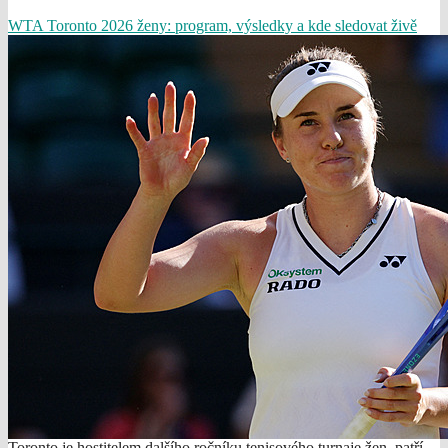
WTA Toronto 2026 ženy: program, výsledky a kde sledovat živě
Toronto je hostitelem dalšího ročníku tenisového turnaje žen, patří