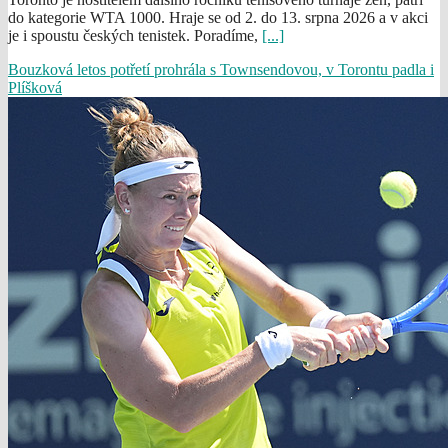
do kategorie WTA 1000. Hraje se od 2. do 13. srpna 2026 a v akci
je i spoustu českých tenistek. Poradíme,
[...]
Bouzková letos potřetí prohrála s Townsendovou, v Torontu padla i
Plíšková