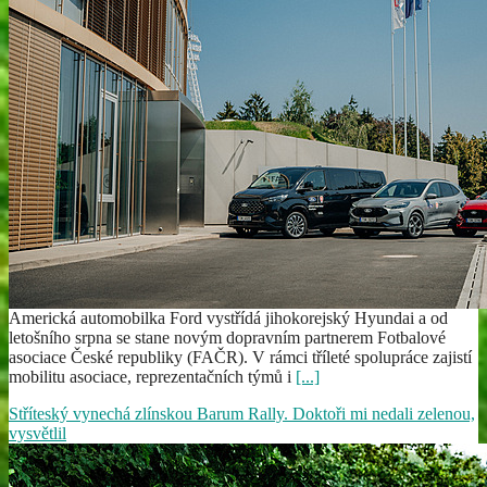
Americká automobilka Ford vystřídá jihokorejský Hyundai a od
letošního srpna se stane novým dopravním partnerem Fotbalové
asociace České republiky (FAČR). V rámci tříleté spolupráce zajistí
mobilitu asociace, reprezentačních týmů i
[...]
Stříteský vynechá zlínskou Barum Rally. Doktoři mi nedali zelenou,
vysvětlil