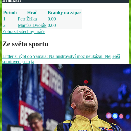
Brankáři
Pořadí
Hráč
Branky na zápas
1
Petr Žižka
0.00
2
Marťas Dvořák
0.00
Zobrazit všechny hráče
Ze světa sportu
Littler si rýpl do Yamala: Na mistrovství moc neukázal. Nejlepší
sportovec jsem já