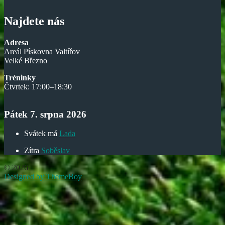
Najdete nás
Adresa
Areál Pískovna Valtířov
Velké Březno
Tréninky
Čtvrtek: 17:00–18:30
Pátek 7. srpna 2026
Svátek má
Lada
Zítra
Soběslav
© 2026
Designed by ThemeBoy