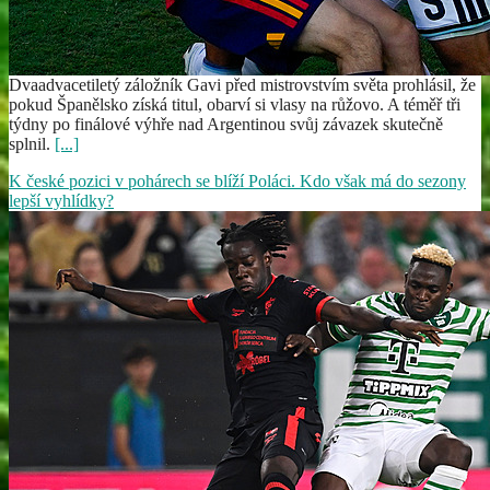
Dvaadvacetiletý záložník Gavi před mistrovstvím světa prohlásil, že
pokud Španělsko získá titul, obarví si vlasy na růžovo. A téměř tři
týdny po finálové výhře nad Argentinou svůj závazek skutečně
splnil.
[...]
K české pozici v pohárech se blíží Poláci. Kdo však má do sezony
lepší vyhlídky?