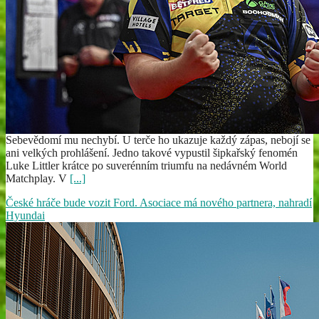
Sebevědomí mu nechybí. U terče ho ukazuje každý zápas, nebojí se
ani velkých prohlášení. Jedno takové vypustil šipkařský fenomén
Luke Littler krátce po suverénním triumfu na nedávném World
Matchplay. V
[...]
České hráče bude vozit Ford. Asociace má nového partnera, nahradí
Hyundai