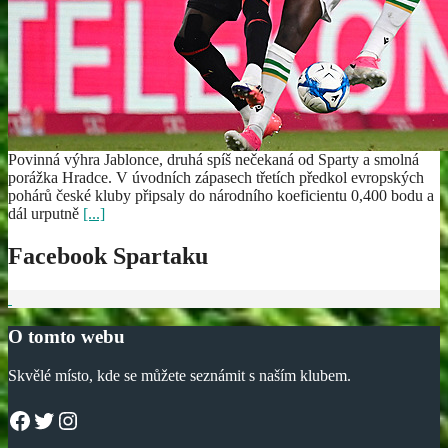
Povinná výhra Jablonce, druhá spíš nečekaná od Sparty a smolná
porážka Hradce. V úvodních zápasech třetích předkol evropských
pohárů české kluby připsaly do národního koeficientu 0,400 bodu a
dál urputně
[...]
Facebook Spartaku
O tomto webu
Skvělé místo, kde se můžete seznámit s naším klubem.
Facebook
Twitter
Instagram