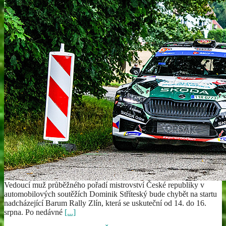
Vedoucí muž průběžného pořadí mistrovství České republiky v
automobilových soutěžích Dominik Stříteský bude chybět na startu
nadcházející Barum Rally Zlín, která se uskuteční od 14. do 16.
srpna. Po nedávné
[...]