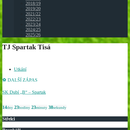
2018/19
2019/20
2021/22
2022/23
2023/24
2024/25
2025/26
TJ Spartak Tisá
Utkání
⚽ DALŠÍ ZÁPAS
SK Dubí „B“ – Spartak
14
23
23
38
dny
hodiny
minuty
sekundy
Střelci