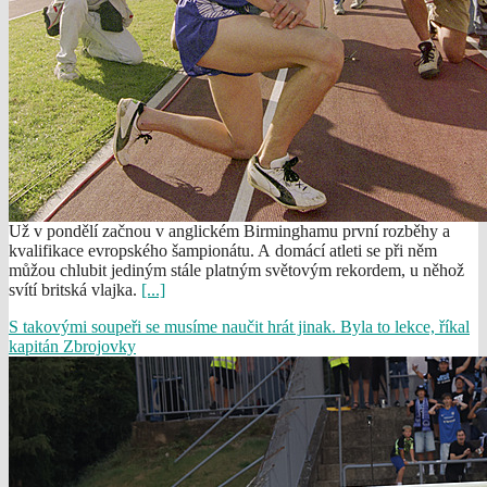
Už v pondělí začnou v anglickém Birminghamu první rozběhy a
kvalifikace evropského šampionátu. A domácí atleti se při něm
můžou chlubit jediným stále platným světovým rekordem, u něhož
svítí britská vlajka.
[...]
S takovými soupeři se musíme naučit hrát jinak. Byla to lekce, říkal
kapitán Zbrojovky