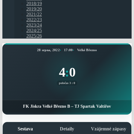
2018/19
2019/20
2021/22
2022/23
2023/24
2024/25
2025/26
28 srpna, 2022
17:00
Velké Březno
4
:
0
poločas 3 : 0
FK Jiskra Velké Březno B – TJ Spartak Valtířov
Sestava
Detaily
Vzájemné zápasy