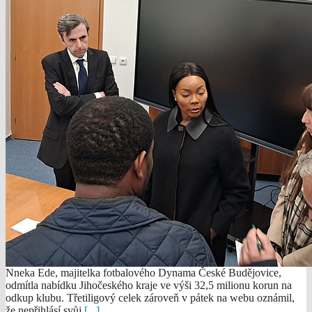
Nneka Ede, majitelka fotbalového Dynama České Budějovice,
odmítla nabídku Jihočeského kraje ve výši 32,5 milionu korun na
odkup klubu. Třetiligový celek zároveň v pátek na webu oznámil,
že nepřihlásí svůj
[...]