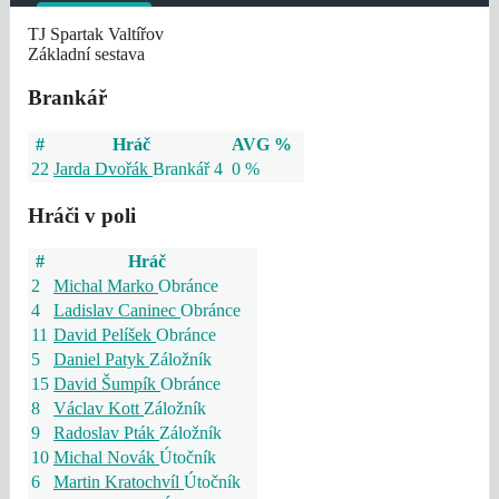
TJ Spartak Valtířov
Základní sestava
Brankář
#
Hráč
AVG %
22
Jarda Dvořák
Brankář
4
0 %
Hráči v poli
#
Hráč
2
Michal Marko
Obránce
4
Ladislav Caninec
Obránce
11
David Pelíšek
Obránce
5
Daniel Patyk
Záložník
15
David Šumpík
Obránce
8
Václav Kott
Záložník
9
Radoslav Pták
Záložník
10
Michal Novák
Útočník
6
Martin Kratochvíl
Útočník