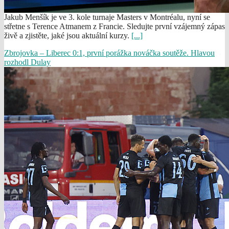
Jakub Menšík je ve 3. kole turnaje Masters v Montréalu, nyní se
střetne s Terence Atmanem z Francie. Sledujte první vzájemný zápas
živě a zjistěte, jaké jsou aktuální kurzy.
[...]
Zbrojovka – Liberec 0:1, první porážka nováčka soutěže. Hlavou
rozhodl Dulay