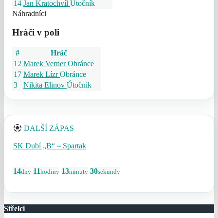
14
Jan Kratochvíl
Útočník
Náhradníci
Hráči v poli
#
Hráč
12
Marek Verner
Obránce
17
Marek Lízr
Obránce
3
Nikita Elinov
Útočník
DALŠÍ ZÁPAS
SK Dubí „B“ – Spartak
14
11
13
30
dny
hodiny
minuty
sekundy
Střelci