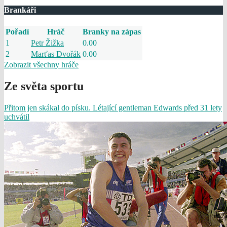
Brankáři
Pořadí
Hráč
Branky na zápas
1
Petr Žižka
0.00
2
Marťas Dvořák
0.00
Zobrazit všechny hráče
Ze světa sportu
Přitom jen skákal do písku. Létající gentleman Edwards před 31 lety
uchvátil