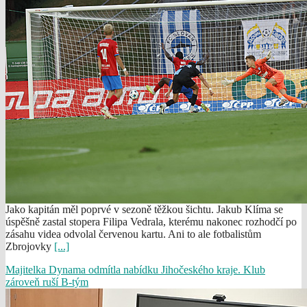
Jako kapitán měl poprvé v sezoně těžkou šichtu. Jakub Klíma se
úspěšně zastal stopera Filipa Vedrala, kterému nakonec rozhodčí po
zásahu videa odvolal červenou kartu. Ani to ale fotbalistům
Zbrojovky
[...]
Majitelka Dynama odmítla nabídku Jihočeského kraje. Klub
zároveň ruší B-tým