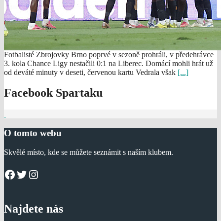
Fotbalisté Zbrojovky Brno poprvé v sezoně prohráli, v předehrávce
3. kola Chance Ligy nestačili 0:1 na Liberec. Domácí mohli hrát už
od deváté minuty v deseti, červenou kartu Vedrala však
[...]
Facebook Spartaku
O tomto webu
Skvělé místo, kde se můžete seznámit s naším klubem.
Facebook
Twitter
Instagram
Najdete nás