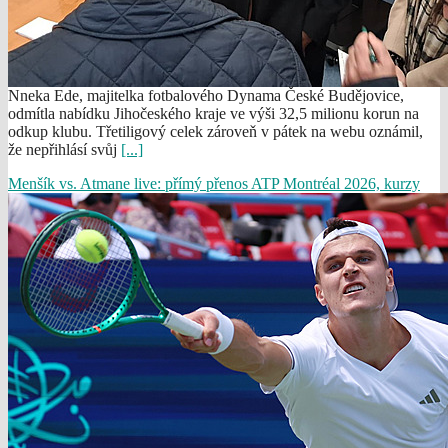
Nneka Ede, majitelka fotbalového Dynama České Budějovice,
odmítla nabídku Jihočeského kraje ve výši 32,5 milionu korun na
odkup klubu. Třetiligový celek zároveň v pátek na webu oznámil,
že nepřihlásí svůj
[...]
Menšík vs. Atmane live: přímý přenos ATP Montréal 2026, kurzy