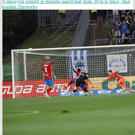
S takovými soupeři se musíme naučit hrát jinak. Byla to lekce, říkal
kapitán Zbrojovky