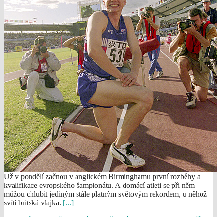
Už v pondělí začnou v anglickém Birminghamu první rozběhy a
kvalifikace evropského šampionátu. A domácí atleti se při něm
můžou chlubit jediným stále platným světovým rekordem, u něhož
svítí britská vlajka.
[...]