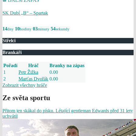
⚽ DALŠÍ ZÁPAS
SK Dubí „B“ – Spartak
14
10
03
54
dny
hodiny
minuty
sekundy
Střelci
Brankáři
Pořadí
Hráč
Branky na zápas
1
Petr Žižka
0.00
2
Marťas Dvořák
0.00
Zobrazit všechny hráče
Ze světa sportu
Přitom jen skákal do písku. Létající gentleman Edwards před 31 lety
uchvátil