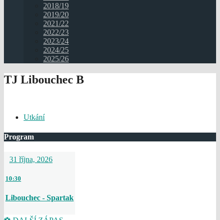
2018/19
2019/20
2021/22
2022/23
2023/24
2024/25
2025/26
TJ Libouchec B
Utkání
Program
31 října, 2026
10:30
Libouchec - Spartak