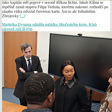
Jako kapitán měl poprvé v sezoně těžkou šichtu. Jakub Klíma se
úspěšně zastal stopera Filipa Vedrala, kterému nakonec rozhodčí po
zásahu videa odvolal červenou kartu. Ani to ale fotbalistům
Zbrojovky
[...]
Majitelka Dynama odmítla nabídku Jihočeského kraje. Klub
zároveň ruší B-tým