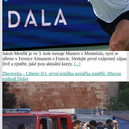
Jakub Menšík je ve 3. kole turnaje Masters v Montréalu, nyní se
střetne s Terence Atmanem z Francie. Sledujte první vzájemný zápas
živě a zjistěte, jaké jsou aktuální kurzy.
[...]
Zbrojovka – Liberec 0:1, první porážka nováčka soutěže. Hlavou
rozhodl Dulay