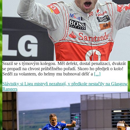
Srazil se s týmovým kolegou. Měl defekt, dostal penalizaci, dvakrát
se propadl na chvost průběžného pořadí. Skoro ho předjeli o kolo!
Seděl za volantem, do helmy mu bubnoval déšť a
[...]
Slávistky si Ligu mistryň nezahrají, v předkole nestačily na Glasgow
Rangers