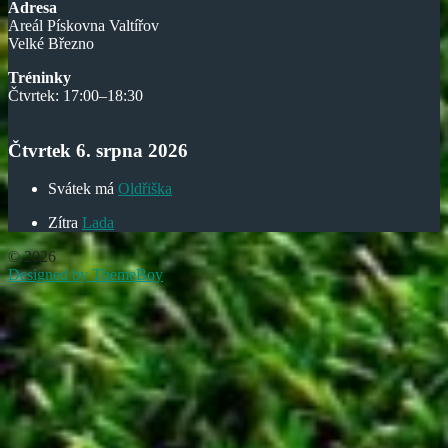
Adresa
Areál Pískovna Valtířov
Velké Březno
Tréninky
Čtvrtek: 17:00–18:30
Čtvrtek 6. srpna 2026
Svátek má
Oldřiška
Zítra
Lada
© 2026
Designed by ThemeBoy