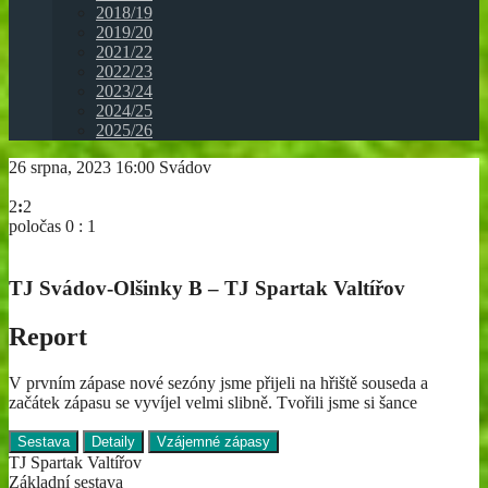
2018/19
2019/20
2021/22
2022/23
2023/24
2024/25
2025/26
26 srpna, 2023
16:00
Svádov
2
:
2
poločas 0 : 1
TJ Svádov-Olšinky B – TJ Spartak Valtířov
Report
V prvním zápase nové sezóny jsme přijeli na hřiště souseda a
začátek zápasu se vyvíjel velmi slibně. Tvořili jsme si šance
Sestava
Detaily
Vzájemné zápasy
TJ Spartak Valtířov
Základní sestava