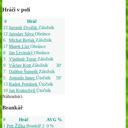
Hráči v poli
#
Hráč
22
Jaromír Dvořák
Záložník
12
Jaroslav Sůva
Obránce
6
Michal Berjak
Záložník
17
Marek Lízr
Obránce
8
Jan Levinský
Obránce
3
Vladimír Tuzar
Záložník
9
Václav Kott
Záložník
30′
7
Dalibor Šumpík
Záložník
5
Antonín Janec
Útočník
59′
13
Radek Petránek
Útočník
10
Jan Kratochvíl
Útočník
Náhradníci
Brankář
#
Hráč
AVG %
1
Petr Žižka
Brankář
2
0 %