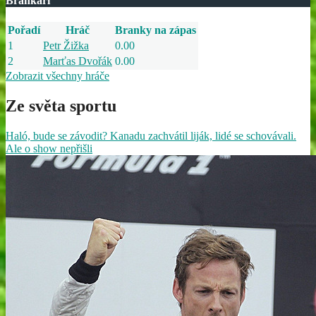
Brankáři
Pořadí
Hráč
Branky na zápas
1
Petr Žižka
0.00
2
Marťas Dvořák
0.00
Zobrazit všechny hráče
Ze světa sportu
Haló, bude se závodit? Kanadu zachvátil liják, lidé se schovávali.
Ale o show nepřišli