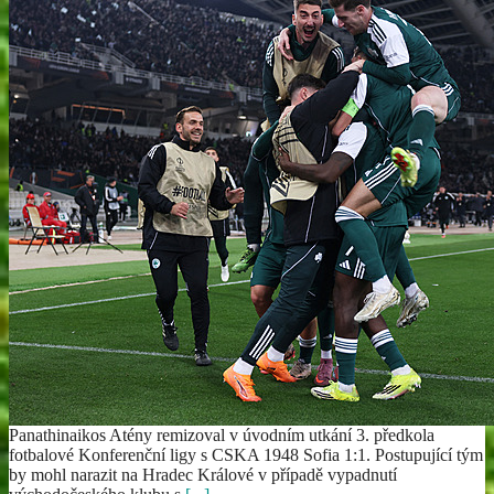
Panathinaikos Atény remizoval v úvodním utkání 3. předkola
fotbalové Konferenční ligy s CSKA 1948 Sofia 1:1. Postupující tým
by mohl narazit na Hradec Králové v případě vypadnutí