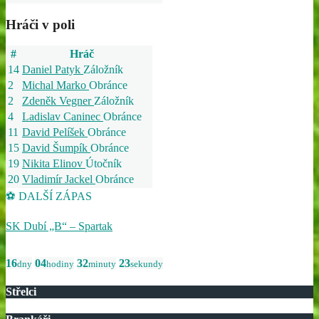
Hráči v poli
#
Hráč
14
Daniel Patyk
Záložník
2
Michal Marko
Obránce
2
Zdeněk Vegner
Záložník
4
Ladislav Caninec
Obránce
11
David Pelíšek
Obránce
15
David Šumpík
Obránce
19
Nikita Elinov
Útočník
20
Vladimír Jackel
Obránce
⚽ DALŠÍ ZÁPAS
SK Dubí „B“ – Spartak
16
04
32
23
dny
hodiny
minuty
sekundy
Střelci