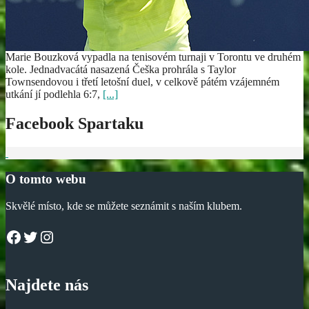
Marie Bouzková vypadla na tenisovém turnaji v Torontu ve druhém
kole. Jednadvacátá nasazená Češka prohrála s Taylor
Townsendovou i třetí letošní duel, v celkově pátém vzájemném
utkání jí podlehla 6:7,
[...]
Facebook Spartaku
O tomto webu
Skvělé místo, kde se můžete seznámit s naším klubem.
Facebook
Twitter
Instagram
Najdete nás