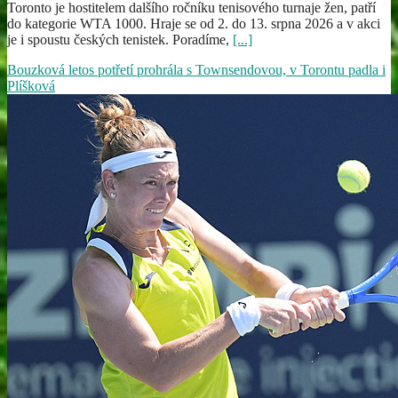
Toronto je hostitelem dalšího ročníku tenisového turnaje žen, patří
do kategorie WTA 1000. Hraje se od 2. do 13. srpna 2026 a v akci
je i spoustu českých tenistek. Poradíme,
[...]
Bouzková letos potřetí prohrála s Townsendovou, v Torontu padla i
Plíšková