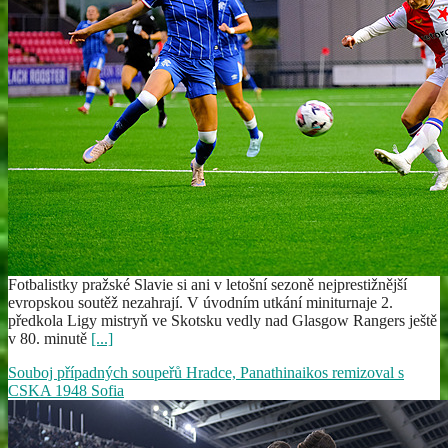
Fotbalistky pražské Slavie si ani v letošní sezoně nejprestižnější
evropskou soutěž nezahrají. V úvodním utkání miniturnaje 2.
předkola Ligy mistryň ve Skotsku vedly nad Glasgow Rangers ještě
v 80. minutě
[...]
Souboj případných soupeřů Hradce, Panathinaikos remizoval s
CSKA 1948 Sofia